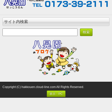
サイト内検索
Copyright (C) hakkouen.cloud-line.com All Rights Reserved.
表示：PC