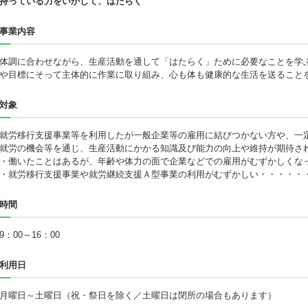
持っている力をいかして、はたらく
事業内容
体調に合わせながら、生産活動を通して「はたらく」ために必要なことを学
や目標にそって主体的に作業に取り組み、心も体も健康的な生活を送ること
対象
就労移行支援事業等を利用したが一般企業等の雇用に結びつかない方や、一
就労の機会等を通じ、生産活動にかかる知識及び能力の向上や維持が期待さ
・働いたことはあるが、年齢や体力の面で企業などでの雇用がむずかしくな
・就労移行支援事業や就労継続支援Ａ型事業の利用がむずかしい・・・・・
時間
9：00～16：00
利用日
月曜日～土曜日（祝・祭日を除く／土曜日は閉所の場合もあります）